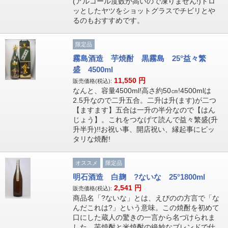
(アルコール度数が高いので凍りません!)トロ
ッとしたヤツをショットグラスでチビリとや
るのもおすすめです。
限定品
霧島酒造 芋焼酎 黒霧島 25°益々繁
盛 4500ml
11,550
円
販売価格(税込):
なんと、容量4500ml!高さ約50㎝!4500mlは
2.5升なので二升五合。二升は升(ます)が二つ
【ますます】五合は一升の半分なので【はん
じょう】。これをつなげて読んで益々繁盛(升
升半升)!!お祝い事、開店祝い、縁起事にピッ
タリな焼酎!
オススメ
限定品
明石酒造 白麹 ?ないな 25°1800ml
2,541
円
販売価格(税込):
商品名「?ないな」とは、えびのの方言で「な
んだこれは?」という意味。この焼酎を初めて
口にした蔵人の驚きの一言から名づけられま
した。芋焼酎と米焼酎の絶妙なブレンドで仕