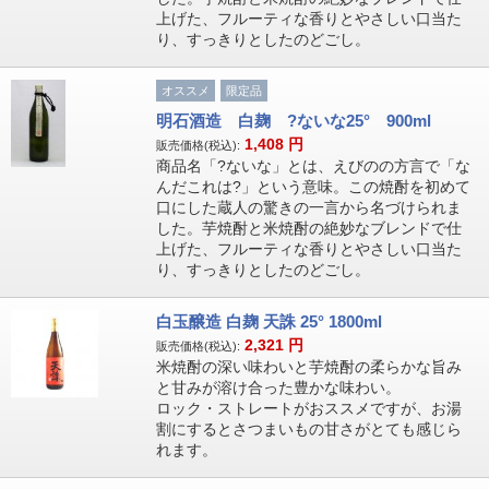
上げた、フルーティな香りとやさしい口当た
り、すっきりとしたのどごし。
オススメ
限定品
明石酒造 白麹 ?ないな25° 900ml
1,408
円
販売価格(税込):
商品名「?ないな」とは、えびのの方言で「な
んだこれは?」という意味。この焼酎を初めて
口にした蔵人の驚きの一言から名づけられま
した。芋焼酎と米焼酎の絶妙なブレンドで仕
上げた、フルーティな香りとやさしい口当た
り、すっきりとしたのどごし。
白玉醸造 白麹 天誅 25° 1800ml
2,321
円
販売価格(税込):
米焼酎の深い味わいと芋焼酎の柔らかな旨み
と甘みが溶け合った豊かな味わい。
ロック・ストレートがおススメですが、お湯
割にするとさつまいもの甘さがとても感じら
れます。