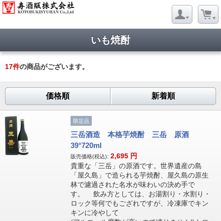
いも焼酎
17
件
の商品がございます。
価格順
新着順
限定品
三岳酒造 本格芋焼酎 三岳 原酒
39°720ml
2,695
円
販売価格(税込):
貴重な「三岳」の原酒です。世界遺産の島
「屋久島」で造られる芋焼酎、屋久島の原生
林で濾過された名水が味わいの決め手で
す。 飲み方としては、お湯割り・水割り・
ロック等何でもござれですが、冷凍庫でキン
キンに冷やして