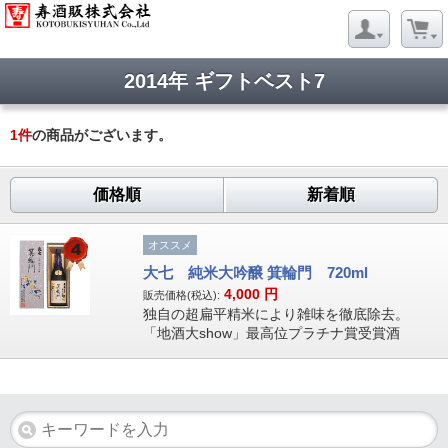
2014年 ギフトベスト7
1
件
の商品がございます。
価格順
新着順
オススメ
大七 純米大吟醸 箕輪門 720ml
4,000
円
販売価格(税込):
独自の超扁平精米により雑味を徹底除去。
「地酒大show」最高位プラチナ賞受賞酒