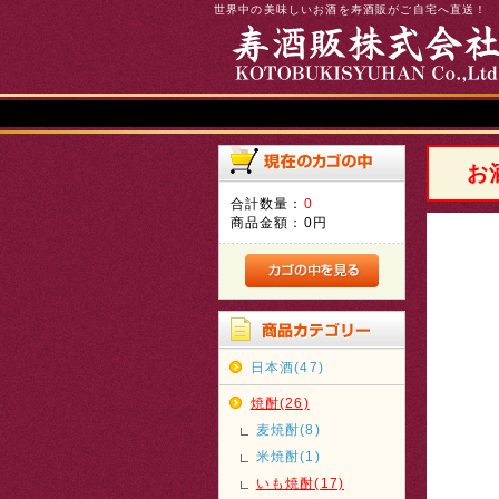
世界中の美味しいお酒を寿酒販がご自宅へ直送！
お
合計数量：
0
商品金額：
0円
日本酒(47)
焼酎(26)
麦焼酎(8)
米焼酎(1)
いも焼酎(17)