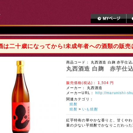
酒は二十歳になってから!未成年者への酒類の販売
商品コード：
丸西酒造 白麹 赤芋仕込み
丸西酒造 白麹 赤芋仕込み 
販売価格(税込)：
1,504
円
メーカー：
丸西酒造
メーカーURL：
http://marunishi-s
関連カテゴリ：
焼酎
焼酎
>
いも焼酎
紅芋特有の華やかな香りと、甘くやわ
量の少ない芋焼酎でかなりこだわった