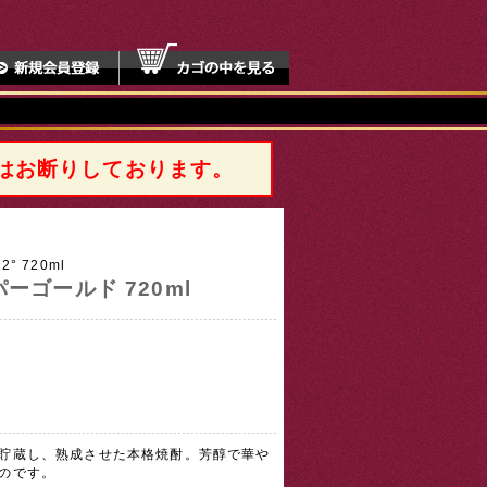
はお断りしております。
 720ml
パーゴールド 720ml
貯蔵し、熟成させた本格焼酎。芳醇で華や
のです。