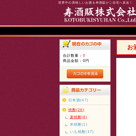
世界中の美味しいお酒を寿酒販がご自宅へ直送！
お
合計数量：
0
商品金額：
0円
日本酒(47)
焼酎(26)
麦焼酎(8)
米焼酎(1)
いも焼酎(17)